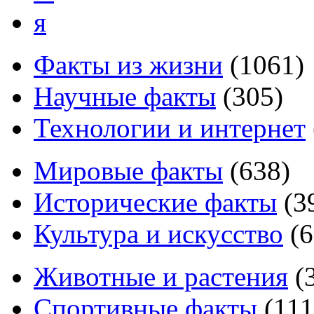
я
Факты из жизни
(
1061
)
Научные факты
(
305
)
Технологии и интернет
Мировые факты
(
638
)
Исторические факты
(
3
Культура и искусство
(
6
Животные и растения
(
Спортивные факты
(
111