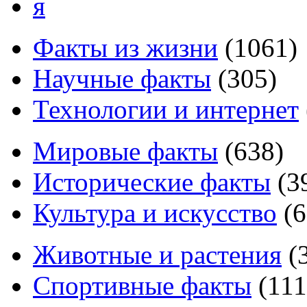
я
Факты из жизни
(
1061
)
Научные факты
(
305
)
Технологии и интернет
Мировые факты
(
638
)
Исторические факты
(
3
Культура и искусство
(
6
Животные и растения
(
Спортивные факты
(
111