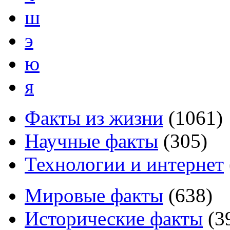
ш
э
ю
я
Факты из жизни
(
1061
)
Научные факты
(
305
)
Технологии и интернет
Мировые факты
(
638
)
Исторические факты
(
3