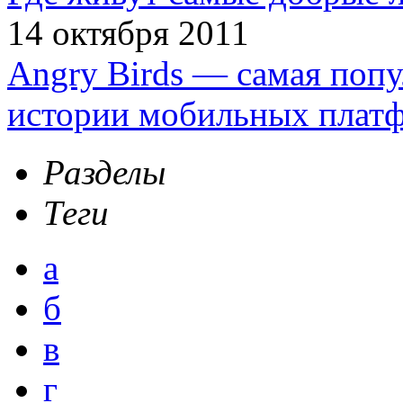
14 октября 2011
Angry Birds — самая попу
истории мобильных плат
Разделы
Теги
а
б
в
г