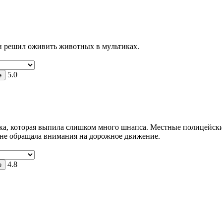
он решил оживить животных в мyльтиках.
5.0
а, которая выпила слишком много шнапса. Местные полицейские 
 не обращала внимания на дорожное движение.
4.8