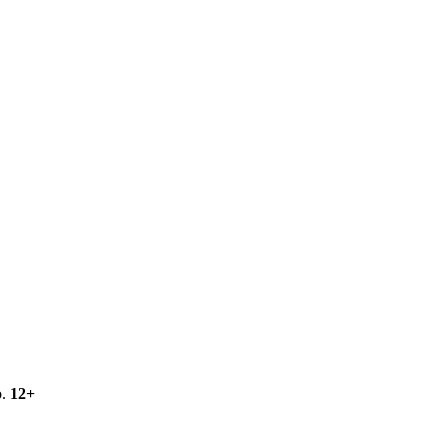
о.
12+