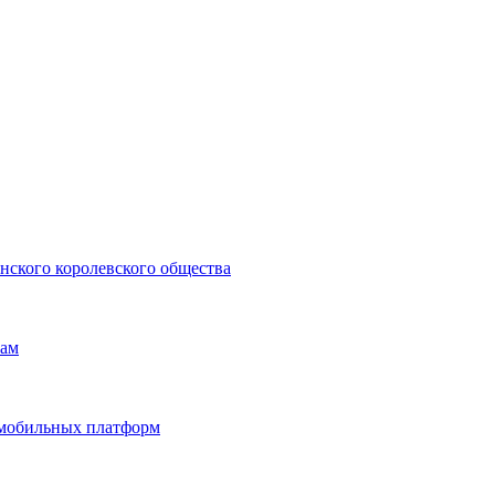
нского королевского общества
нам
и мобильных платформ