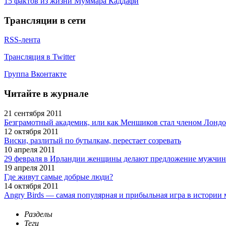
15 фактов из жизни Муммара Каддафи
Трансляции в сети
RSS-лента
Трансляция в Twitter
Группа Вконтакте
Читайте в журнале
21 сентября 2011
Безграмотный академик, или как Меншиков стал членом Лондо
12 октября 2011
Виски, разлитый по бутылкам, перестает созревать
10 апреля 2011
29 февраля в Ирландии женщины делают предложение мужчи
19 апреля 2011
Где живут самые добрые люди?
14 октября 2011
Angry Birds — самая популярная и прибыльная игра в истори
Разделы
Теги