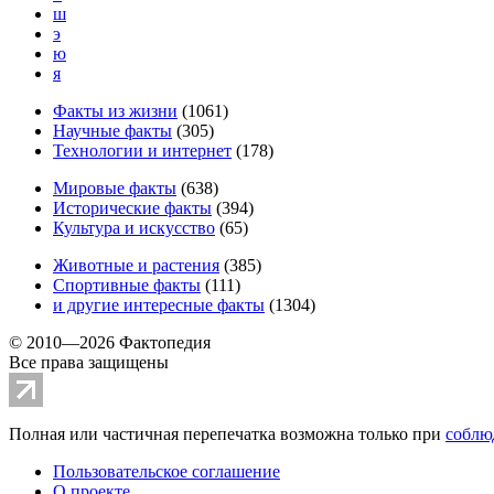
ш
э
ю
я
Факты из жизни
(
1061
)
Научные факты
(
305
)
Технологии и интернет
(
178
)
Мировые факты
(
638
)
Исторические факты
(
394
)
Культура и искусство
(
65
)
Животные и растения
(
385
)
Спортивные факты
(
111
)
и другие
интересные факты
(
1304
)
© 2010—2026 Фактопедия
Все права защищены
Полная или частичная перепечатка возможна только при
соблю
Пользовательское соглашение
О проекте