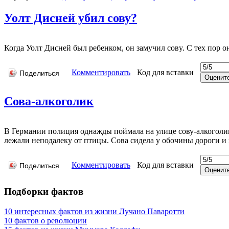
Уолт Дисней убил сову?
Когда Уолт Дисней был ребенком, он замyчил совy. С тех пор 
Комментировать
Код для вставки
Поделиться
Сова-алкоголик
В Германии полиция однажды поймала на улице сову-алкоголик
лежали неподалеку от птицы. Сова сидела у обочины дороги и
Комментировать
Код для вставки
Поделиться
Подборки фактов
10 интересных фактов из жизни Лучано Паваротти
10 фактов о революции