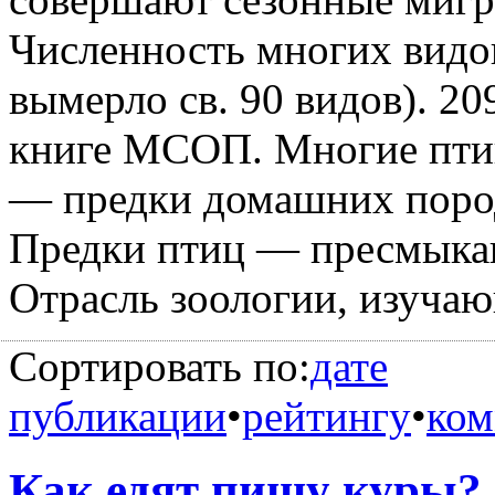
Численность многих видов 
вымерло св. 90 видов). 20
книге МСОП. Многие пти
— предки домашних пород 
Предки птиц — пресмыка
Отрасль зоологии, изуча
Сортировать по:
дате
публикации
•
рейтингу
•
ком
Как едят пищу куры?