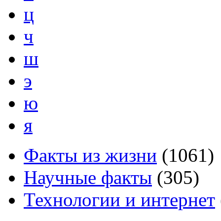
ц
ч
ш
э
ю
я
Факты из жизни
(
1061
)
Научные факты
(
305
)
Технологии и интернет