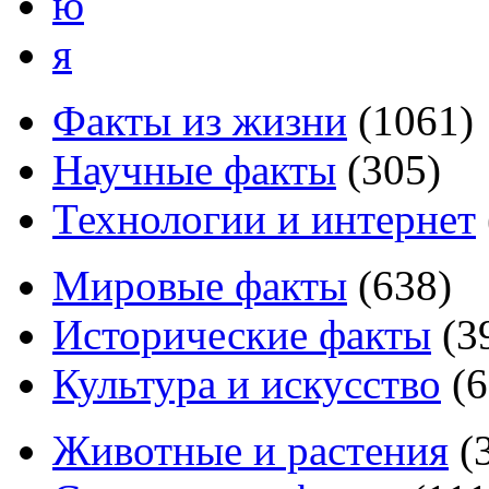
ю
я
Факты из жизни
(
1061
)
Научные факты
(
305
)
Технологии и интернет
Мировые факты
(
638
)
Исторические факты
(
3
Культура и искусство
(
6
Животные и растения
(