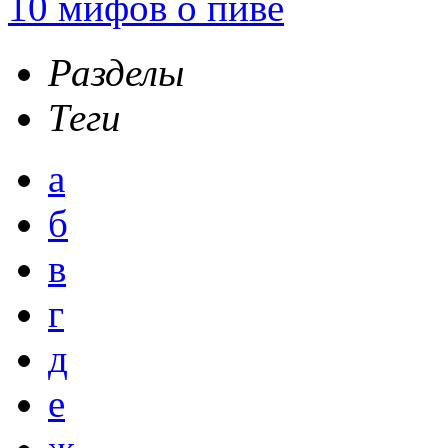
10 мифов о пиве
Разделы
Теги
а
б
в
г
д
е