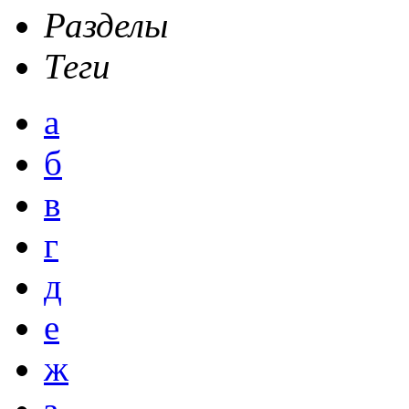
Разделы
Теги
а
б
в
г
д
е
ж