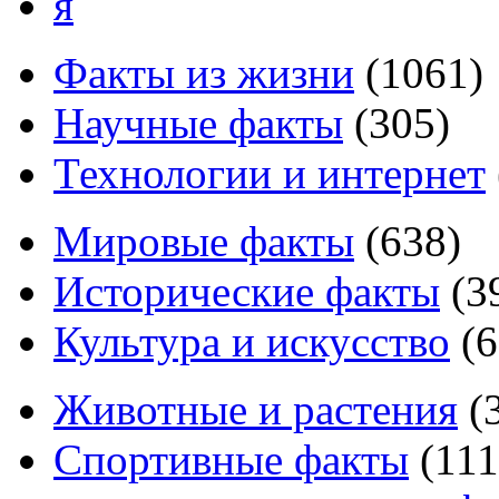
я
Факты из жизни
(
1061
)
Научные факты
(
305
)
Технологии и интернет
Мировые факты
(
638
)
Исторические факты
(
3
Культура и искусство
(
6
Животные и растения
(
Спортивные факты
(
111