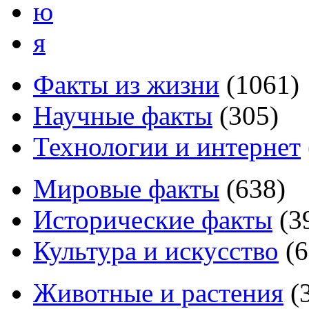
ю
я
Факты из жизни
(
1061
)
Научные факты
(
305
)
Технологии и интернет
Мировые факты
(
638
)
Исторические факты
(
3
Культура и искусство
(
6
Животные и растения
(