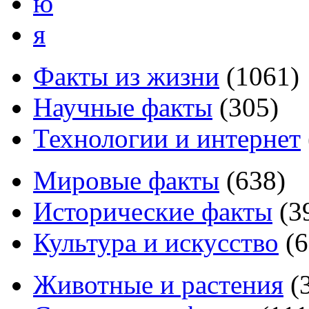
ю
я
Факты из жизни
(
1061
)
Научные факты
(
305
)
Технологии и интернет
Мировые факты
(
638
)
Исторические факты
(
3
Культура и искусство
(
6
Животные и растения
(