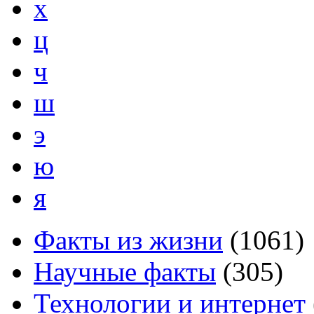
х
ц
ч
ш
э
ю
я
Факты из жизни
(
1061
)
Научные факты
(
305
)
Технологии и интернет