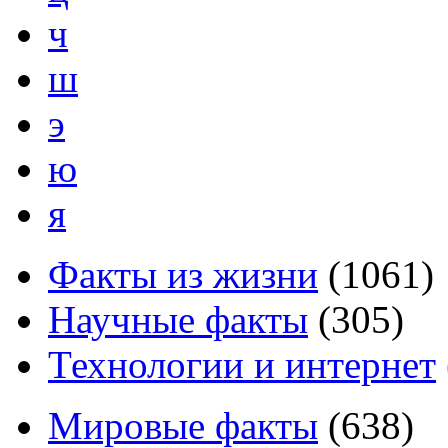
ч
ш
э
ю
я
Факты из жизни
(
1061
)
Научные факты
(
305
)
Технологии и интернет
Мировые факты
(
638
)