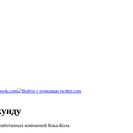
кунду
работанных компанией Кока-Кола.