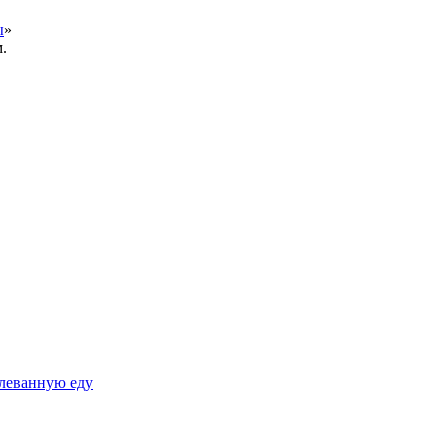
ы
»
.
плеванную еду