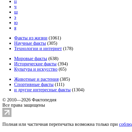
ц
ч
ш
э
ю
я
Факты из жизни
(
1061
)
Научные факты
(
305
)
Технологии и интернет
(
178
)
Мировые факты
(
638
)
Исторические факты
(
394
)
Культура и искусство
(
65
)
Животные и растения
(
385
)
Спортивные факты
(
111
)
и другие
интересные факты
(
1304
)
© 2010—2026 Фактопедия
Все права защищены
Полная или частичная перепечатка возможна только при
соблю