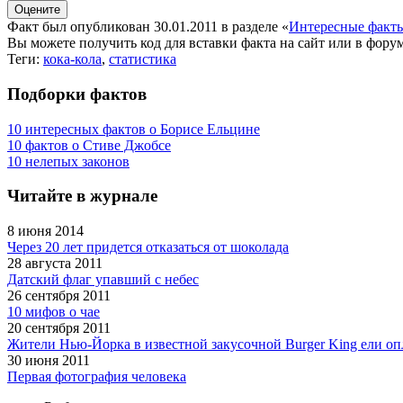
Факт был опубликован 30.01.2011 в разделе
«
Интересные факт
Вы можете получить
код для вставки
факта на сайт или в форум
Теги:
кока-кола
,
статистика
Подборки фактов
10 интересных фактов о Борисе Ельцине
10 фактов о Стиве Джобсе
10 нелепых законов
Читайте в журнале
8 июня 2014
Через 20 лет придется отказаться от шоколада
28 августа 2011
Датский флаг упавший с небес
26 сентября 2011
10 мифов о чае
20 сентября 2011
Жители Нью-Йорка в известной закусочной Burger King ели о
30 июня 2011
Первая фотография человека