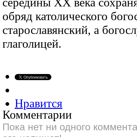
середины XX века сохран
обряд католического бого
старославянский, а богос
глаголицей.
Нравится
Комментарии
Пока нет ни одного коммент