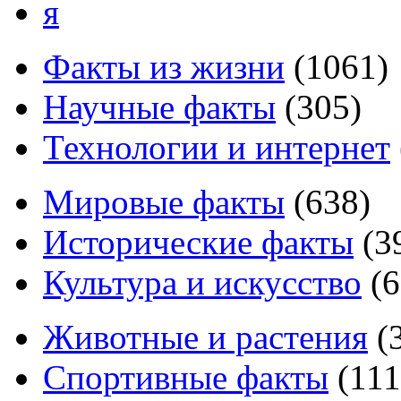
я
Факты из жизни
(
1061
)
Научные факты
(
305
)
Технологии и интернет
Мировые факты
(
638
)
Исторические факты
(
3
Культура и искусство
(
6
Животные и растения
(
Спортивные факты
(
111