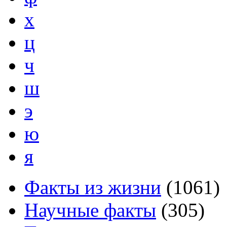
х
ц
ч
ш
э
ю
я
Факты из жизни
(
1061
)
Научные факты
(
305
)