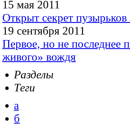
15 мая 2011
Открыт секрет пузырьков 
19 сентября 2011
Первое, но не последнее 
живого» вождя
Разделы
Теги
а
б