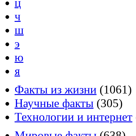
ц
ч
ш
э
ю
я
Факты из жизни
(
1061
)
Научные факты
(
305
)
Технологии и интернет
Мировые факты
(
638
)