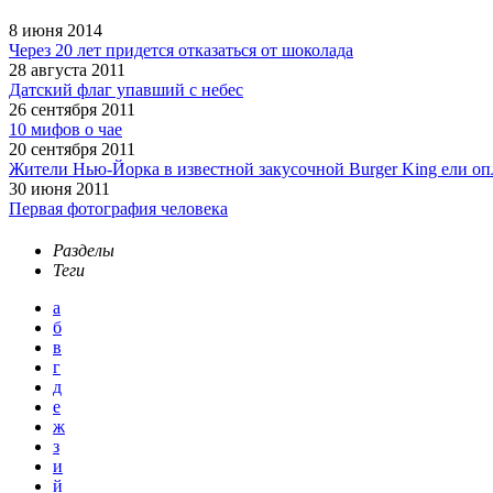
8 июня 2014
Через 20 лет придется отказаться от шоколада
28 августа 2011
Датский флаг упавший с небес
26 сентября 2011
10 мифов о чае
20 сентября 2011
Жители Нью-Йорка в известной закусочной Burger King ели о
30 июня 2011
Первая фотография человека
Разделы
Теги
а
б
в
г
д
е
ж
з
и
й