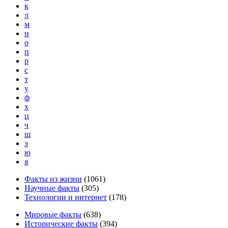
к
л
м
н
о
п
р
с
т
у
ф
х
ц
ч
ш
э
ю
я
Факты из жизни
(
1061
)
Научные факты
(
305
)
Технологии и интернет
(
178
)
Мировые факты
(
638
)
Исторические факты
(
394
)