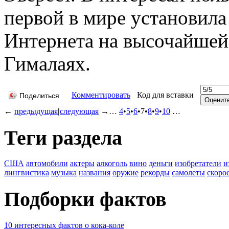
первой в мире установила
Интернета на высочайшей
Гималаях.
Комментировать
Код для вставки
Поделиться
←
предыдущая
|
следующая
→
…
4
•
5
•
6
•
7
•
8
•
9
•
10
…
Теги раздела
США
автомобили
актеры
алкоголь
вино
деньги
изобретатели
и
лингвистика
музыка
названия
оружие
рекорды
самолеты
скоро
Подборки фактов
10 интересных фактов о кока-коле