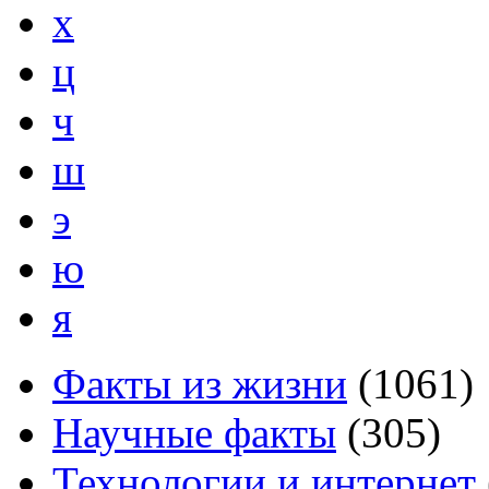
х
ц
ч
ш
э
ю
я
Факты из жизни
(
1061
)
Научные факты
(
305
)
Технологии и интернет