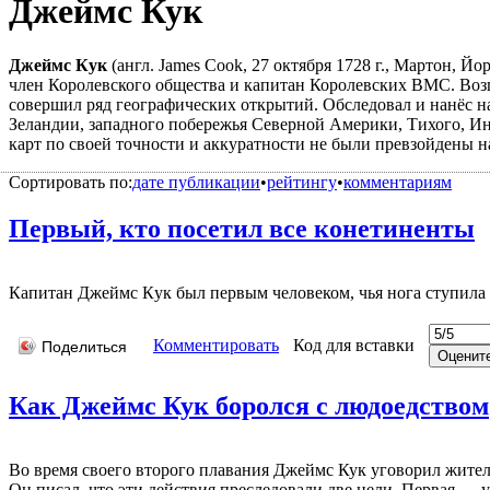
Джеймс Кук
Джеймс Кук
(англ. James Cook, 27 октября 1728 г., Мартон, Й
член Королевского общества и капитан Королевских ВМС. Возг
совершил ряд географических открытий. Обследовал и нанёс н
Зеландии, западного побережья Северной Америки, Тихого, Ин
карт по своей точности и аккуратности не были превзойдены 
Сортировать по:
дате публикации
•
рейтингу
•
комментариям
Первый, кто посетил все конетиненты
Капитан Джеймс Кyк был первым человеком, чья нога ступила 
Комментировать
Код для вставки
Поделиться
Как Джеймс Кук боролся с людоедством
Во время своего второго плавания Джеймс Кук уговорил жителе
Он писал, что эти действия преследовали две цели. Первая —