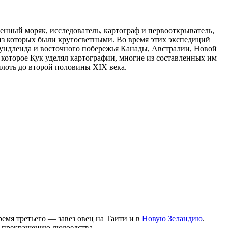
военный моряк, исследователь, картограф и первооткрыватель,
из которых были кругосветными. Во время этих экспедиций
аундленда и восточного побережья Канады, Австралии, Новой
которое Кук уделял картографии, многие из составленных им
плоть до второй половины XIX века.
емя третьего — завез овец на Таити и в
Новую Зеландию
.
ь прекращению людоедства.