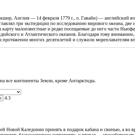
оркшир, Англия — 14 февраля 1779 г., о. Гавайи) — английский 
лавлял три экспедиции по исследованию мирового океана, две 
а карту малоизвестные и редко посещаемые до него части Ньюф
дийского и Атлантического океанов. Благодаря тому вниманию, 
на протяжении многих десятилетий и служили мореплавателям в
на все континенты Земли, кроме Антарктиды.
4.3
й Новой Каледонии принять в подарок кабана и свинью, а во вр
 улучшить благосостояние островитян, и вторая — способствоват