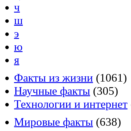
ч
ш
э
ю
я
Факты из жизни
(
1061
)
Научные факты
(
305
)
Технологии и интернет
Мировые факты
(
638
)