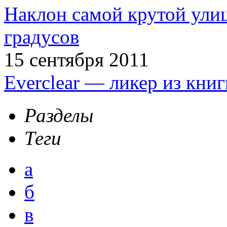
Наклон самой крутой улиц
градусов
15 сентября 2011
Everclear — ликер из кни
Разделы
Теги
а
б
в