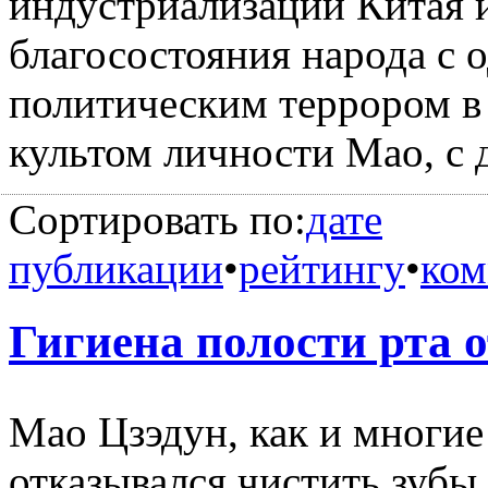
индустриализации Китая 
благосостояния народа с 
политическим террором в
культом личности Мао, с 
Сортировать по:
дате
публикации
•
рейтингу
•
ком
Гигиена полости рта 
Мао Цзэдун, как и многие
отказывался чистить зубы.