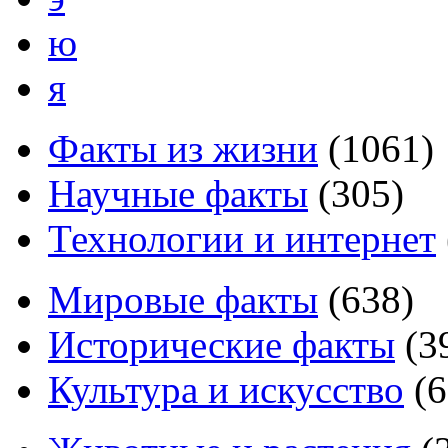
ю
я
Факты из жизни
(
1061
)
Научные факты
(
305
)
Технологии и интернет
Мировые факты
(
638
)
Исторические факты
(
3
Культура и искусство
(
6