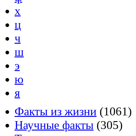
х
ц
ч
ш
э
ю
я
Факты из жизни
(
1061
)
Научные факты
(
305
)