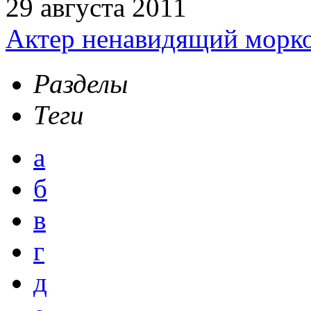
29 августа 2011
Актер ненавидящий морко
Разделы
Теги
а
б
в
г
д