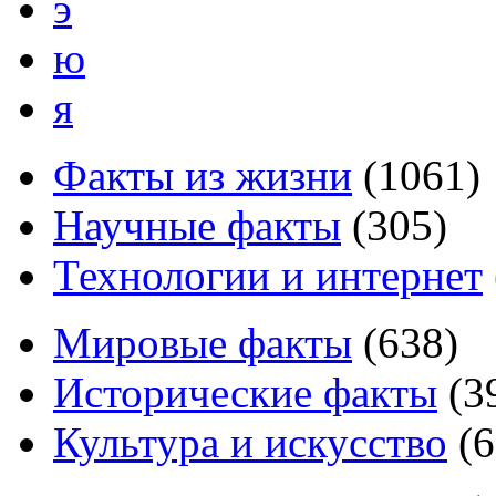
э
ю
я
Факты из жизни
(
1061
)
Научные факты
(
305
)
Технологии и интернет
Мировые факты
(
638
)
Исторические факты
(
3
Культура и искусство
(
6