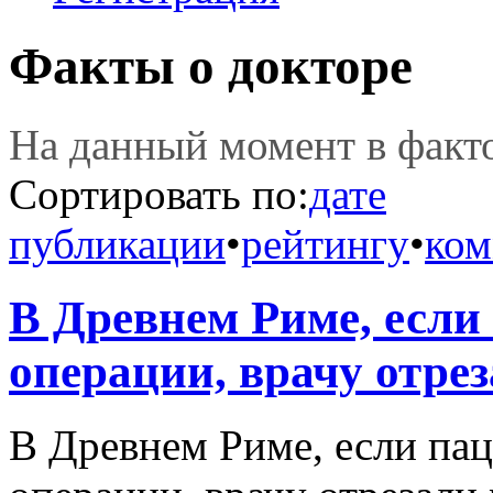
Факты о докторе
На данный момент в фак
Сортировать по:
дате
публикации
•
рейтингу
•
ком
В Древнем Риме, если
операции, врачy отреза
В Древнем Риме, если пац