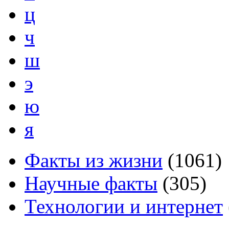
ц
ч
ш
э
ю
я
Факты из жизни
(
1061
)
Научные факты
(
305
)
Технологии и интернет