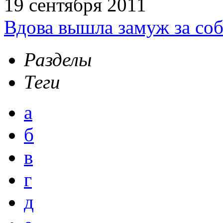
19 сентября 2011
Вдова вышла замуж за соб
Разделы
Теги
а
б
в
г
д