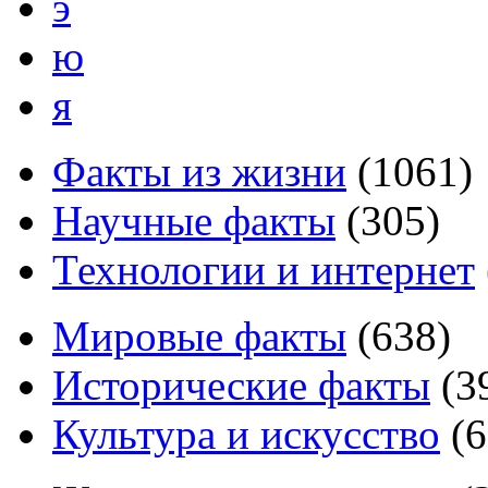
э
ю
я
Факты из жизни
(
1061
)
Научные факты
(
305
)
Технологии и интернет
Мировые факты
(
638
)
Исторические факты
(
3
Культура и искусство
(
6