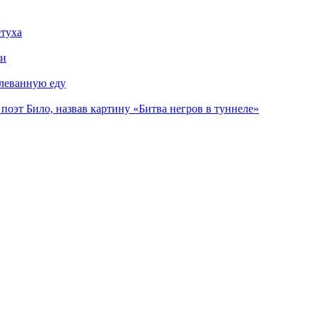
етуха
ии
плеванную еду
поэт Било, назвав картину «Битва негров в туннеле»