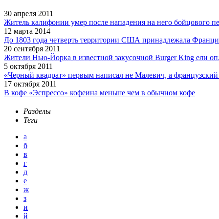
30 апреля 2011
Житель калифонии умер после нападения на него бойцового п
12 марта 2014
До 1803 года четверть территории США принадлежала Франц
20 сентября 2011
Жители Нью-Йорка в известной закусочной Burger King ели о
5 октября 2011
«Черный квадрат» первым написал не Малевич, а французский 
17 октября 2011
В кофе «Эспрессо» кофеина меньше чем в обычном кофе
Разделы
Теги
а
б
в
г
д
е
ж
з
и
й