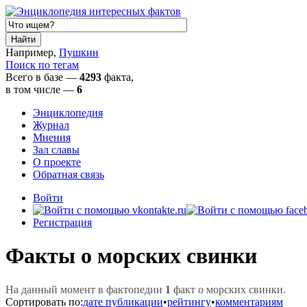
Например,
Пушкин
Поиск по тегам
Всего в базе —
4293
факта,
в том числе
—
6
Энциклопедия
Журнал
Мнения
Зал славы
О проекте
Обратная связь
Войти
Регистрация
Факты о морских свинки
На данный момент в фактопедии
1
факт о морских свинки.
Сортировать по:
дате публикации
•
рейтингу
•
комментариям