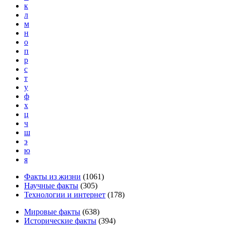
к
л
м
н
о
п
р
с
т
у
ф
х
ц
ч
ш
э
ю
я
Факты из жизни
(
1061
)
Научные факты
(
305
)
Технологии и интернет
(
178
)
Мировые факты
(
638
)
Исторические факты
(
394
)