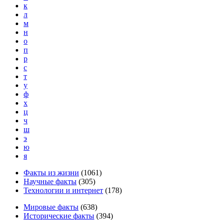
к
л
м
н
о
п
р
с
т
у
ф
х
ц
ч
ш
э
ю
я
Факты из жизни
(
1061
)
Научные факты
(
305
)
Технологии и интернет
(
178
)
Мировые факты
(
638
)
Исторические факты
(
394
)