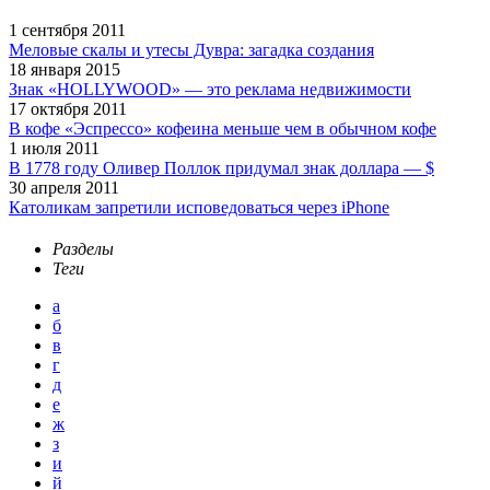
1 сентября 2011
Меловые скалы и утесы Дувра: загадка создания
18 января 2015
Знак «HOLLYWOOD» — это реклама недвижимости
17 октября 2011
В кофе «Эспрессо» кофеина меньше чем в обычном кофе
1 июля 2011
В 1778 году Оливер Поллок придумал знак доллара — $
30 апреля 2011
Католикам запретили исповедоваться через iPhone
Разделы
Теги
а
б
в
г
д
е
ж
з
и
й