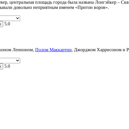
евер, центральная площадь города была названа Лонгэйкер – Ск
азывали довольно неприятным именем «Притон воров».
5.0
 Джоном Ленноном,
Полом Маккартни
, Джорджом Харрисоном и Р
5.0