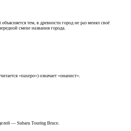
бъясняется тем, в древности город не раз менял своё
чередной смене названия города.
(читается «пахеро») означает «онанист».
елей — Subaru Touring Bruce.