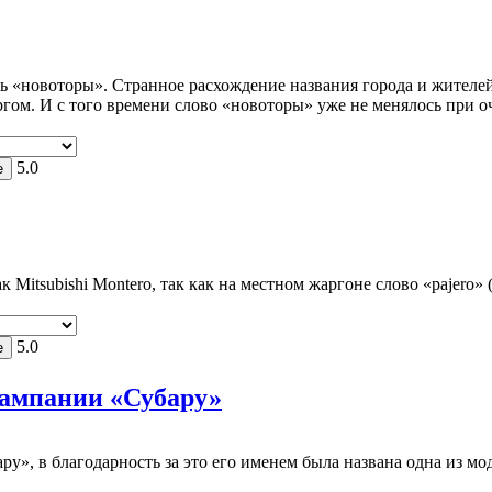
 «новоторы». Странное расхождение названия города и жителей о
ргом. И с того времени слово «новоторы» уже не менялось при о
5.0
 Mitsubishi Montero, так как на местном жаргоне слово «pajero» 
5.0
кампании «Субару»
у», в благодарность за это его именем была названа одна из мод