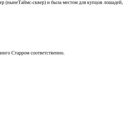
вер (нынеТаймс-сквер) и была местом для купцов лошадей,
инго Старром соответственно.