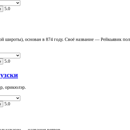
5.0
ой широты), основан в 874 году. Своё название — Рейкьявик по
5.0
узски
эр, орикюлэр.
5.0
ольксваген — названия ветров.