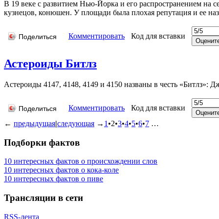
В 19 веке с развитием Нью-Йорка и его распространением на с
кузнецов, конюшен. У площади была плохая репутация и ее н
Комментировать
Код для вставки
Поделиться
Астероиды Битлз
Астероиды 4147, 4148, 4149 и 4150 названы в честь «Битлз»:
Комментировать
Код для вставки
Поделиться
←
предыдущая
|
следующая
→
1
•
2
•
3
•
4
•
5
•
6
•
7
…
Подборки фактов
10 интересных фактов о происхождении слов
10 интересных фактов о кока-коле
10 интересных фактов о пиве
Трансляции в сети
RSS-лента