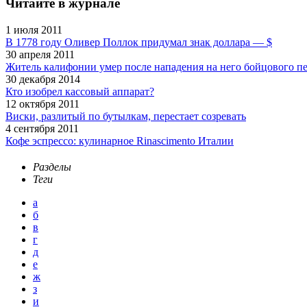
Читайте в журнале
1 июля 2011
В 1778 году Оливер Поллок придумал знак доллара — $
30 апреля 2011
Житель калифонии умер после нападения на него бойцового п
30 декабря 2014
Кто изобрел кассовый аппарат?
12 октября 2011
Виски, разлитый по бутылкам, перестает созревать
4 сентября 2011
Кофе эспрессо: кулинарное Rinascimento Италии
Разделы
Теги
а
б
в
г
д
е
ж
з
и