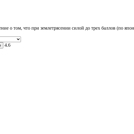
ие о том, что при землетрясении силой до трех баллов (по япо
4.6