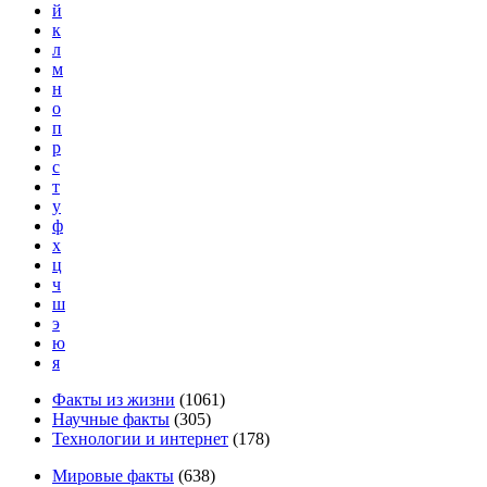
й
к
л
м
н
о
п
р
с
т
у
ф
х
ц
ч
ш
э
ю
я
Факты из жизни
(
1061
)
Научные факты
(
305
)
Технологии и интернет
(
178
)
Мировые факты
(
638
)