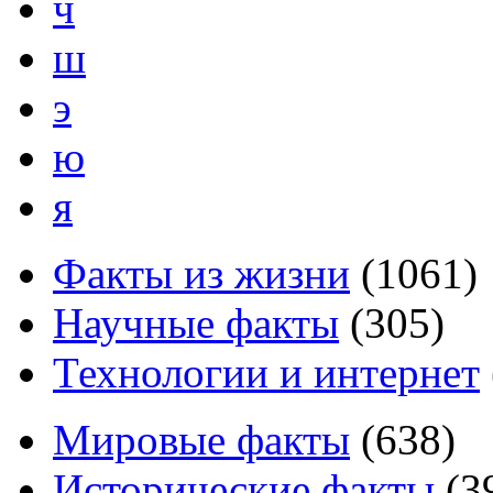
ч
ш
э
ю
я
Факты из жизни
(
1061
)
Научные факты
(
305
)
Технологии и интернет
Мировые факты
(
638
)
Исторические факты
(
3