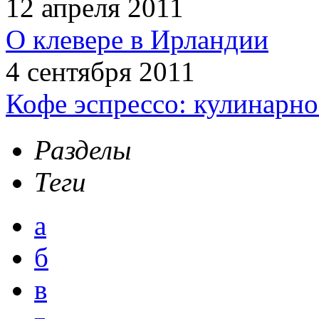
12 апреля 2011
О клевере в Ирландии
4 сентября 2011
Кофе эспрессо: кулинарно
Разделы
Теги
а
б
в