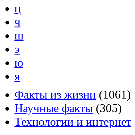
ц
ч
ш
э
ю
я
Факты из жизни
(
1061
)
Научные факты
(
305
)
Технологии и интернет