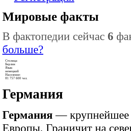
Мировые факты
В фактопедии сейчас
6
фак
больше?
Столица:
Берлин
Язык:
немецкий
Население:
81 757 600 чел.
Германия
Германия
— крупнейшее 
Европы. Граничит на север