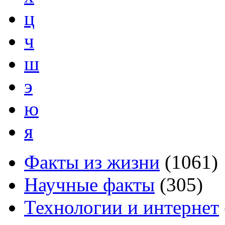
ц
ч
ш
э
ю
я
Факты из жизни
(
1061
)
Научные факты
(
305
)
Технологии и интернет