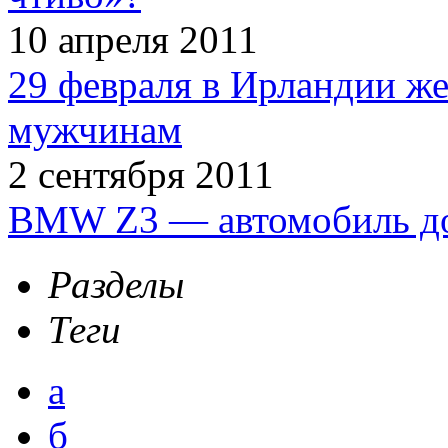
10 апреля 2011
29 февраля в Ирландии ж
мужчинам
2 сентября 2011
BMW Z3 — автомобиль до
Разделы
Теги
а
б