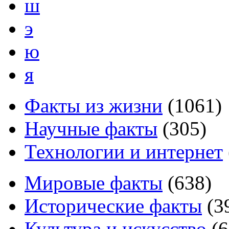
ш
э
ю
я
Факты из жизни
(
1061
)
Научные факты
(
305
)
Технологии и интернет
Мировые факты
(
638
)
Исторические факты
(
3
Культура и искусство
(
6