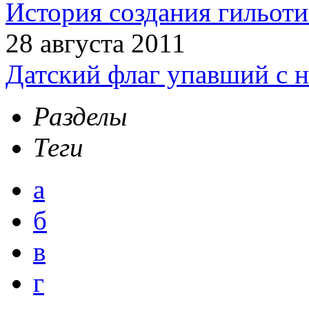
История создания гильот
28 августа 2011
Датский флаг упавший с н
Разделы
Теги
а
б
в
г