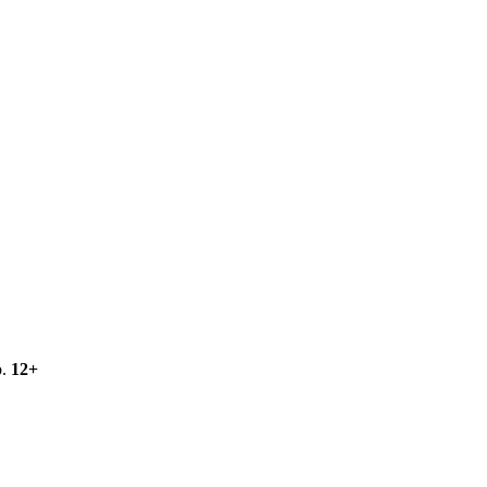
о.
12+