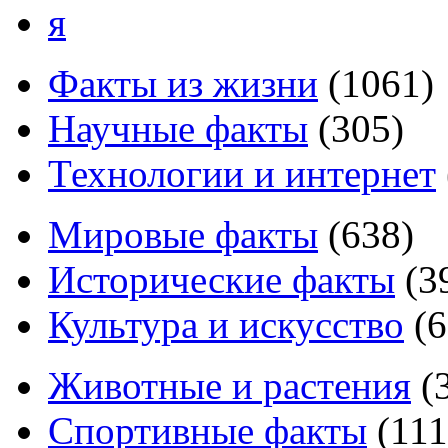
я
Факты из жизни
(
1061
)
Научные факты
(
305
)
Технологии и интернет
Мировые факты
(
638
)
Исторические факты
(
3
Культура и искусство
(
6
Животные и растения
(
Спортивные факты
(
111