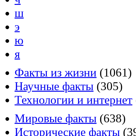
ш
э
ю
я
Факты из жизни
(
1061
)
Научные факты
(
305
)
Технологии и интернет
Мировые факты
(
638
)
Исторические факты
(
3