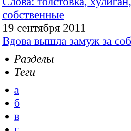
Слова: толстовка, хулига
собственные
19 сентября 2011
Вдова вышла замуж за соб
Разделы
Теги
а
б
в
г