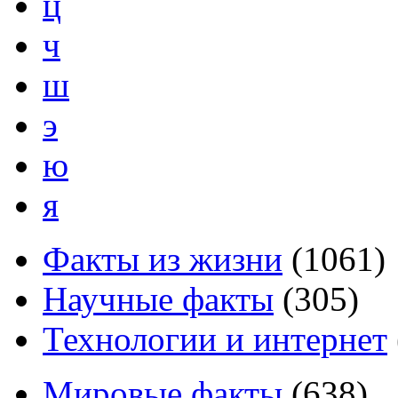
ц
ч
ш
э
ю
я
Факты из жизни
(
1061
)
Научные факты
(
305
)
Технологии и интернет
Мировые факты
(
638
)