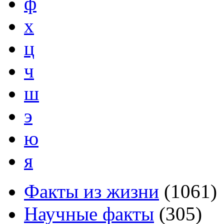
ф
х
ц
ч
ш
э
ю
я
Факты из жизни
(
1061
)
Научные факты
(
305
)