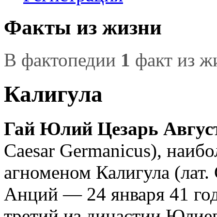
Факты из жизни
В фактопедии
1
факт из ж
Калигула
Гай Юлий Цезарь Авгус
Caesar Germanicus), наибо
агноменом Калигула (лат. C
Анций — 24 января 41 го
третий из династии Юлиев