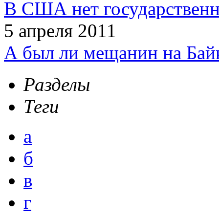
В США нет государственн
5 апреля 2011
А был ли мещанин на Бай
Разделы
Теги
а
б
в
г