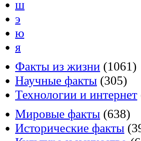
ш
э
ю
я
Факты из жизни
(
1061
)
Научные факты
(
305
)
Технологии и интернет
Мировые факты
(
638
)
Исторические факты
(
3