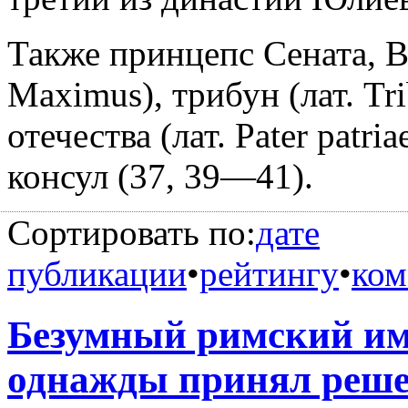
Также принцепс Сената, В
Maximus), трибун (лат. Trib
отечества (лат. Pater patri
консул (37, 39—41).
Сортировать по:
дате
публикации
•
рейтингу
•
ком
Безумный римский им
однажды принял реше