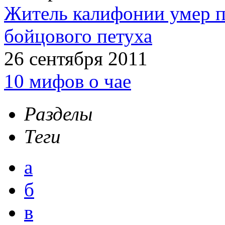
Житель калифонии умер п
бойцового петуха
26 сентября 2011
10 мифов о чае
Разделы
Теги
а
б
в