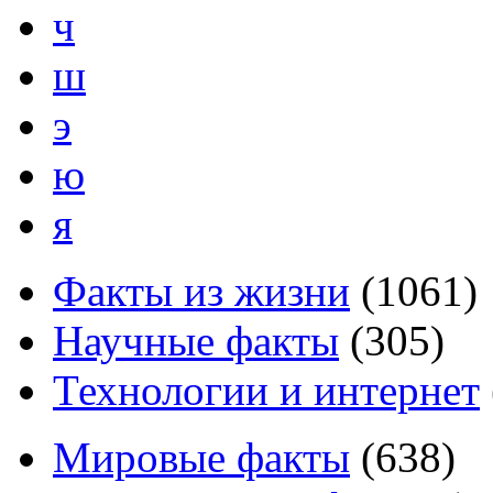
ч
ш
э
ю
я
Факты из жизни
(
1061
)
Научные факты
(
305
)
Технологии и интернет
Мировые факты
(
638
)