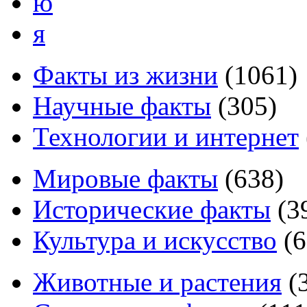
ю
я
Факты из жизни
(
1061
)
Научные факты
(
305
)
Технологии и интернет
Мировые факты
(
638
)
Исторические факты
(
3
Культура и искусство
(
6
Животные и растения
(