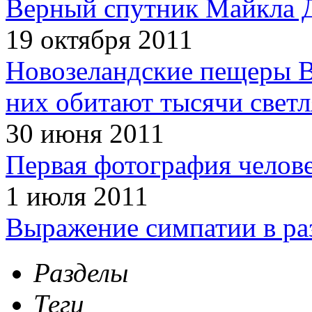
Верный спутник Майкла 
19 октября 2011
Новозеландские пещеры В
них обитают тысячи светл
30 июня 2011
Первая фотография челов
1 июля 2011
Выражение симпатии в ра
Разделы
Теги