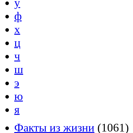
у
ф
х
ц
ч
ш
э
ю
я
Факты из жизни
(
1061
)