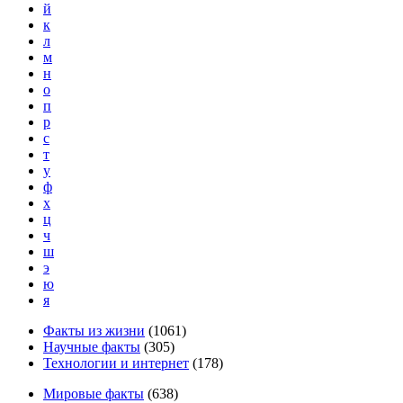
й
к
л
м
н
о
п
р
с
т
у
ф
х
ц
ч
ш
э
ю
я
Факты из жизни
(
1061
)
Научные факты
(
305
)
Технологии и интернет
(
178
)
Мировые факты
(
638
)