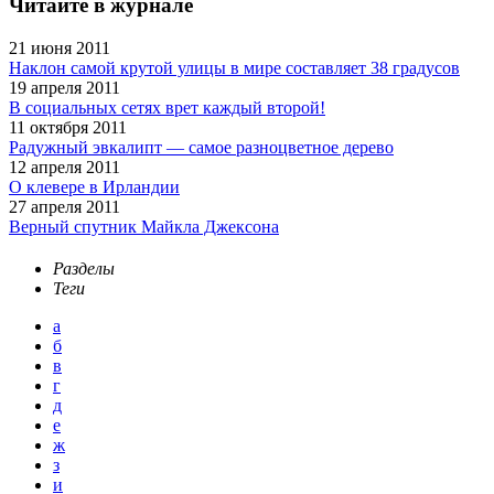
Читайте в журнале
21 июня 2011
Наклон самой крутой улицы в мире составляет 38 градусов
19 апреля 2011
В социальных сетях врет каждый второй!
11 октября 2011
Радужный эвкалипт — самое разноцветное дерево
12 апреля 2011
О клевере в Ирландии
27 апреля 2011
Верный спутник Майкла Джексона
Разделы
Теги
а
б
в
г
д
е
ж
з
и