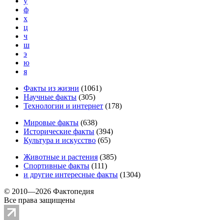
у
ф
х
ц
ч
ш
э
ю
я
Факты из жизни
(
1061
)
Научные факты
(
305
)
Технологии и интернет
(
178
)
Мировые факты
(
638
)
Исторические факты
(
394
)
Культура и искусство
(
65
)
Животные и растения
(
385
)
Спортивные факты
(
111
)
и другие
интересные факты
(
1304
)
© 2010—2026 Фактопедия
Все права защищены