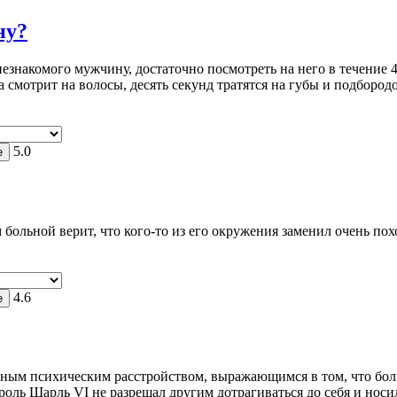
ну?
знакомого мужчину, достаточно посмотреть на него в течение 45
 смотрит на волосы, десять секунд тратятся на губы и подбород
5.0
 больной верит, что кого-то из его окружения заменил очень по
4.6
ным психическим расстройством, выражающимся в том, что больн
ороль Шарль VI не разрешал другим дотрагиваться до себя и носи