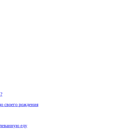
»?
до своего рождения
плеванную еду