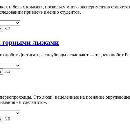
ках и белых крысах», поскольку много экспериментов ставятся 
исследований привлечь именно студентов.
3.7
 и горными лыжами
о любит Достигать, а сноуборды осваивают — те , кто любит Ре
3.5
, первопроходцы. Это люди, нацеленные на познание окружающег
имания «Я сделал это».
3.0