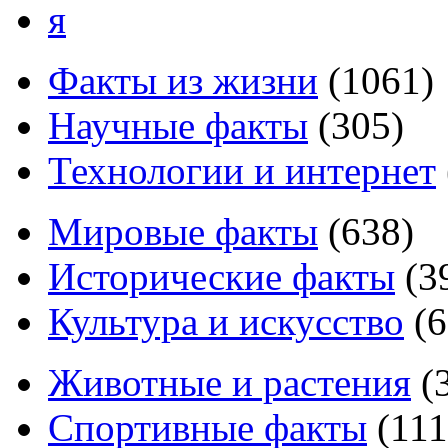
я
Факты из жизни
(
1061
)
Научные факты
(
305
)
Технологии и интернет
Мировые факты
(
638
)
Исторические факты
(
3
Культура и искусство
(
6
Животные и растения
(
Спортивные факты
(
111