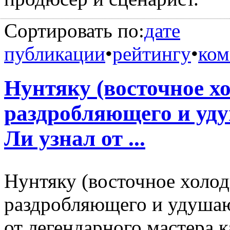
Сортировать по:
дате
публикации
•
рейтингу
•
ком
Нунтяку (восточное х
раздробляющего и уд
Ли узнал от ...
Нунтяку (восточное холод
раздробляющего и удушаю
от легендарного мастера 