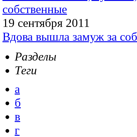
собственные
19 сентября 2011
Вдова вышла замуж за соб
Разделы
Теги
а
б
в
г