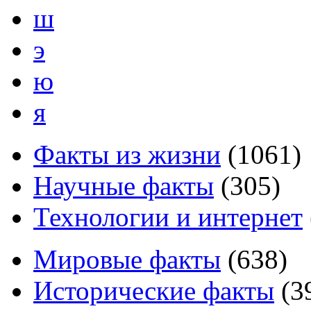
ш
э
ю
я
Факты из жизни
(
1061
)
Научные факты
(
305
)
Технологии и интернет
Мировые факты
(
638
)
Исторические факты
(
3