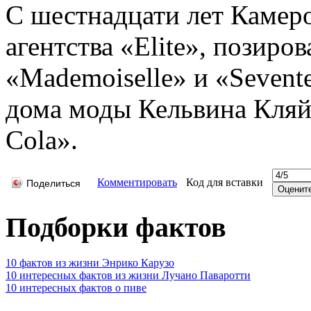
С шестнадцати лет Камер
агентства «Elite», позиро
«Mademoiselle» и «Sevent
дома моды Кельвина Кляйн
Cola».
Комментировать
Код для вставки
Поделиться
Подборки фактов
10 фактов из жизни Энрико Карузо
10 интересных фактов из жизни Лучано Паваротти
10 интересных фактов о пиве