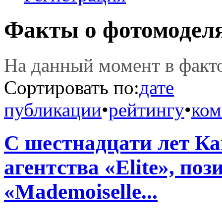
Факты о фотомодел
На данный момент в фак
Сортировать по:
дате
публикации
•
рейтингу
•
ком
С шестнадцати лет К
агентства «Elite», по
«Mademoiselle...