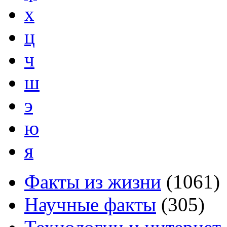
х
ц
ч
ш
э
ю
я
Факты из жизни
(
1061
)
Научные факты
(
305
)