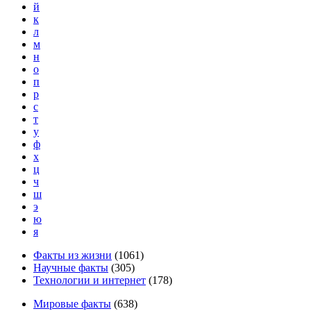
й
к
л
м
н
о
п
р
с
т
у
ф
х
ц
ч
ш
э
ю
я
Факты из жизни
(
1061
)
Научные факты
(
305
)
Технологии и интернет
(
178
)
Мировые факты
(
638
)