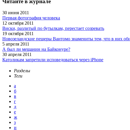
Читайте в журнале
30 июня 2011
Первая фотография человека
12 октября 2011
Виски, разлитый по бутылкам, перестает созревать
19 октября 2011
Новозеландские пещеры Ваитомо знамениты тем, что в них об
5 апреля 2011
А был ли мещанин на Байконуре?
30 апреля 2011
Католикам запретили исповедоваться через iPhone
Разделы
Теги
а
б
в
г
д
е
ж
з
и